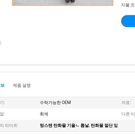
지불 조
정보
제품 설명
기:
수락가능한 OEM
자료:
깔:
회색
다른 이
이 라이트:
텅스텐 탄화물 기울ㄴ 톱날
,
탄화물 절단 잎