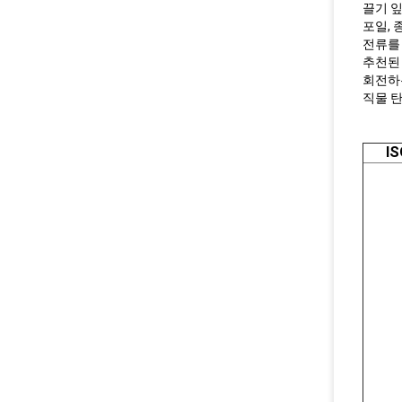
끌기 잎
포일, 
전류를
추천된 
회전하는
직물 탄
I