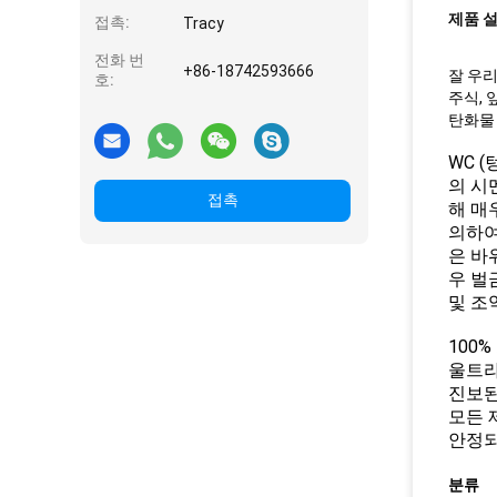
제품 
접촉:
Tracy
전화 번
+86-18742593666
잘 우
호:
주식, 
탄화물 
WC 
의 시
접촉
해 매
의하여
은 바
우 벌
및 조
100
울트라
진보된
모든 
안정되
분류