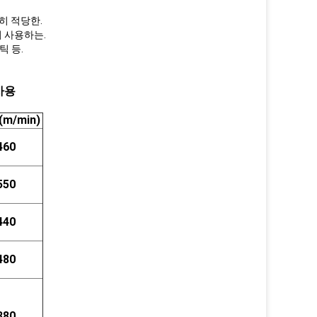
특히 적당한.
 사용하는.
틱 등.
사용
m/min)
460
550
440
480
380