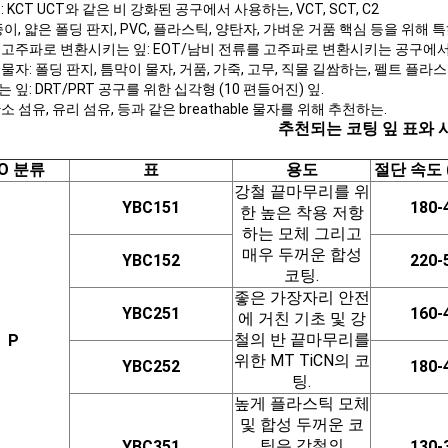
: KCT UCT와 같은 비 강화된 공구에서 사용하는, VCT, SCT, C2
종이, 얇은 폴딩 판지, PVC, 플라스틱, 양탄자, 가벼운 거품 핵심 등을 위해 
 고주파로 변환시키는 잎: EOT/남비 전류를 고주파로 변환시키는 공구에서
물자: 폴딩 판지, 틈막이 물자, 거품, 가죽, 고무, 직물 길쌈하는, 펠트 플라스
 잎: DRT/PRT 공구를 위한 십각형 (10 편들어진) 잎.
소 섬유, 유리 섬유, 등과 같은 breathable 물자를 위해 추천하는.
추천되는 코팅 잎 표와 
SO 분류
표
용도
절단 속도 (
강철 끝마무리를 위
YBC151
180-
한 높은 착용 저항
하는 모체 그리고
매우 두꺼운 합성
YBC152
220-
코팅.
좋은 가장자리 안전
YBC251
160-
에 거친 기초 및 강
철의 반 끝마무리를
P
위한 MT TiCN의 코
YBC252
180-
팅.
높게 플라스틱 모체
및 합성 두꺼운 코
팅은 강철의
YBC351
130-