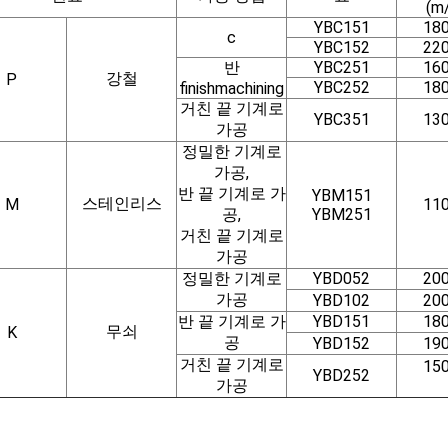
(m
YBC151
18
c
YBC152
22
반
YBC251
16
강철
P
YBC252
18
finishmachining
거친 끝 기계로
YBC351
13
가공
정밀한 기계로
가공,
반 끝 기계로 가
YBM151
스테인리스
M
11
공,
YBM251
거친 끝 기계로
가공
정밀한 기계로
YBD052
20
가공
YBD102
20
반 끝 기계로 가
YBD151
18
무쇠
K
공
YBD152
19
거친 끝 기계로
15
YBD252
가공