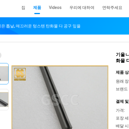
집
제품
Videos
우리에 대하여
연락주세요
은 톱날, 매끄러운 텅스텐 탄화물 다 공구 잎을
기울ㄴ
화물 
제품 상
원래 장
브랜드 
결제 및
가격:
포장 세
배달 시