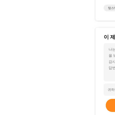
텅스
이 
나는
을 
감사
답변