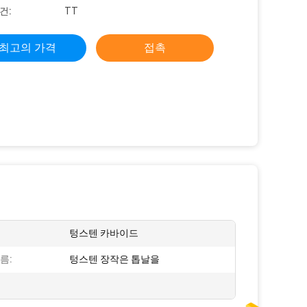
건:
TT
최고의 가격
접촉
텅스텐 카바이드
름:
텅스텐 장작은 톱날을