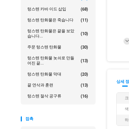
텅스텐 카바 이드 삽입
(68)
텅스텐 탄화물은 죽습니다
(11)
텅스텐 탄화물은 끝을 보았
(10)
습니다...
주문 텅스텐 탄화물
(30)
텅스텐 탄화물 놋쇠로 만들
(13)
어진 끝...
텅스텐 탄화물 막대
(20)
상세 
끝 연삭과 훈련
(13)
텅스텐 절삭 공구류
(16)
크
색
접촉
하