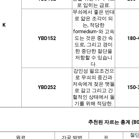
로 입히는 급료.
무쇠에서 좋은 반대
로 얇은 조각이 되
K
는, 적당한
formedium-와 고속
도는 것은 중간 속
YBD152
180-
도로, 그리고 경미
한 중단한 절단을
저항할 수 있습니
다.
강인성 필요조건으
로 무쇠의 중간과
저속에게 젖은 맷돌
YBD252
150-
로 갈고 그리고 간
헐적인 상태에서 돌
기를 위해 적당한.
추천된 자르는 총계 (B0
절단
원료
가공 방법
표