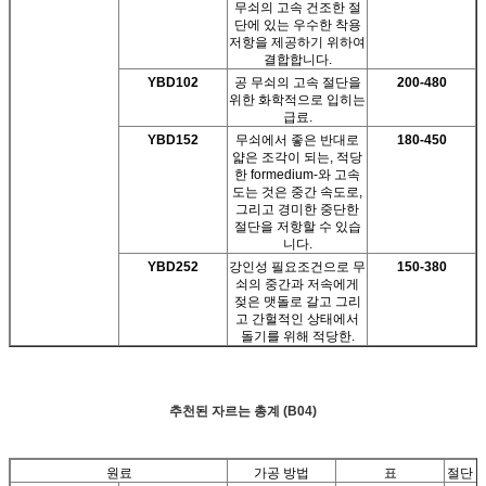
무쇠의 고속 건조한 절
단에 있는 우수한 착용
저항을 제공하기 위하여
결합합니다.
YBD102
공 무쇠의 고속 절단을
200-480
위한 화학적으로 입히는
급료.
YBD152
무쇠에서 좋은 반대로
180-450
얇은 조각이 되는, 적당
한 formedium-와 고속
도는 것은 중간 속도로,
그리고 경미한 중단한
절단을 저항할 수 있습
니다.
YBD252
강인성 필요조건으로 무
150-380
쇠의 중간과 저속에게
젖은 맷돌로 갈고 그리
고 간헐적인 상태에서
돌기를 위해 적당한.
추천된 자르는 총계 (B04)
원료
가공 방법
표
절단 속