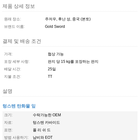
제품 상세 정보
원래 장소:
주저우, 후난 성, 중국 (본토)
브랜드 이름:
Gold Sword
결제 및 배송 조건
가격:
협상 가능
포장 세부 사항:
판지 당 15 kg를 포장하는 판지
배달 시간:
25일
지불 조건:
TT
설명
텅스텐 탄화물 잎
크기:
수락가능한 OEM
자료:
텅스텐 카바이드
표면:
폴 리 쉬 드
방법 사용하기:
남비와 EOT