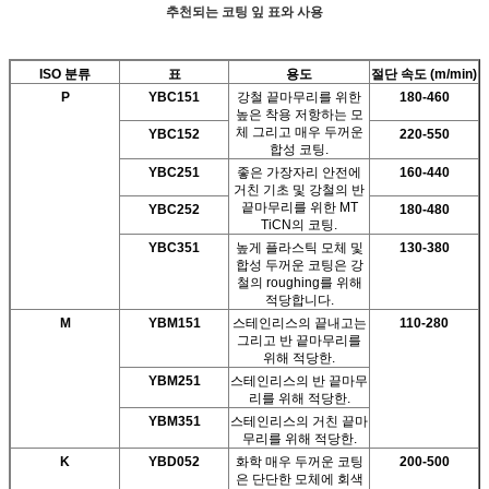
추천되는 코팅 잎 표와 사용
ISO 분류
표
용도
절단 속도 (m/min)
P
YBC151
강철 끝마무리를 위한
180-460
높은 착용 저항하는 모
체 그리고 매우 두꺼운
YBC152
220-550
합성 코팅.
YBC251
좋은 가장자리 안전에
160-440
거친 기초 및 강철의 반
끝마무리를 위한 MT
YBC252
180-480
TiCN의 코팅.
YBC351
높게 플라스틱 모체 및
130-380
합성 두꺼운 코팅은 강
철의 roughing를 위해
적당합니다.
M
YBM151
스테인리스의 끝내고는
110-280
그리고 반 끝마무리를
위해 적당한.
YBM251
스테인리스의 반 끝마무
리를 위해 적당한.
YBM351
스테인리스의 거친 끝마
무리를 위해 적당한.
K
YBD052
화학 매우 두꺼운 코팅
200-500
은 단단한 모체에 회색