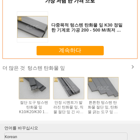
가장 저렴 한 가격 으로
다중목적 텅스텐 탄화물 잎 K30 정밀
한 기계로 가공 200 - 500 M/최저 속
도
계속하다
텅스텐 탄화물 잎
더 많은 것
- 강철 끝
절단 도구 텅스텐
안정 시멘트가 발
튼튼한 텅스텐 탄
비 전력 
 위한 저
탄화물 잎
라진 탄화물 잎, 직
화물 절단 잎, 탄화
텅스텐 탄
금속 탄화
K10/K20/K30 110
물 절단 잎 긴 사용
물 긁는 도구 잎 내
락가능한
20/P30
- 280 M/분
법 일생
화학성
잎 O
언어를 바꾸십시오
Korean