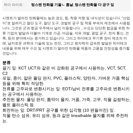
텅스텐 탄화물 기울ㄴ 톱날
텅스텐 탄화물 다 공구 잎
하이 라이트:
,
시멘트가 발라진 탄화물에는 높은 경도, 힘, 착용 저항 및 내식성이 있습니다. “산업
이”로 알려지고 절단 도구, 절단 도구, 코발트 공구 및 착용 부속의 제조에서 사용됩
니다. 그것은 군과 항공 우주에서 널리 이용됩니다. , 수요는 단단한 합금을 위한 하
류 기업의 발달과 더불어 기계로 가공, 야금술, 석유 개발, 광업 공구, 전자 통신, 건
축, 등의 분야에서는 증가하고 있습니다. 그리고 하이테크 무기류 장비 제조의 미
래, 날카로운 과학과 기술에 있는 전진, 그리고 원자력의 급속한 발달은 하이테크
내용을 위해 매우 수요 및 시멘트가 발라진 탄화물 제품의 고품질 안정성을 증가할
것입니다.
분류
끌기 잎: KCT UCT와 같은 비 강화된 공구에서 사용하는, VCT, SCT,
C2
포일, 종이, 얇은 폴딩 판지, PVC, 플라스틱, 양탄자, 가벼운 거품 핵심
등을 위해 특히 적당한.
전류를 고주파로 변환시키는 잎: EOT/남비 전류를 고주파로 변환시키
는 공구에서 사용하는.
추천된 물자: 폴딩 판지, 틈막이 물자, 거품, 가죽, 고무, 직물 길쌈하는,
펠트 플라스틱 등.
회전하는 잎: DRT/PRT 공구를 위한 십각형 (10 편들어진) 잎.
직물 탄소 섬유, 유리 섬유, 등과 같은 breathable 물자를 위해 추천하
는.