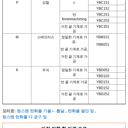
P
강철
c
YBC151
1
YBC152
2
반
YBC251
1
finishmachining
YBC252
1
거친 끝 기계로 가
YBC351
1
공
M
스테인리스
정밀한 기계로 가
YBM151
1
공,
YBM251
반 끝 기계로 가공,
거친 끝 기계로 가
공
K
무쇠
정밀한 기계로 가
YBD052
2
공
YBD102
2
반 끝 기계로 가공
YBD151
1
YBD152
1
거친 끝 기계로 가
YBD252
1
공
텅스텐 탄화물 기울ㄴ 톱날
탄화물 절단 잎
꼬리표:
,
,
텅스텐 탄화물 다 공구 잎