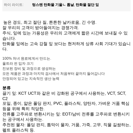
텅스텐 탄화물 기울ㄴ 톱날
탄화물 절단 잎
하이 라이트:
,
높은 경도, 최고 절단 질, 튼튼한 날카로움, 긴 수명.
잘 우리의 고객이 받아들여지는 경쟁가격.
주식, 잎에 있는 가용성은 우리의 고객에게 짧은 시간에 보내질 수 있
습니다.
탄화물 잎에는 고속 강철 잎 보다는 현저하게 상류 사회 기대가 있습니
다.
100% 처녀 원료에게서 만드는.
울트라 핀 입자 크기
진보된 장비 및 과정으로 생성하는
모든 제품은 과정과 마지막 검사에서 처음부터 끝까지 들어갑니다
안정되어 있고는 지속적인 생산 능력
분류
끌기 잎: KCT UCT와 같은 비 강화된 공구에서 사용하는, VCT, SCT,
C2
포일, 종이, 얇은 폴딩 판지, PVC, 플라스틱, 양탄자, 가벼운 거품 핵심
등을 위해 특히 적당한.
전류를 고주파로 변환시키는 잎: EOT/남비 전류를 고주파로 변환시키
는 공구에서 사용하는.
추천된 물자: 폴딩 판지, 틈막이 물자, 거품, 가죽, 고무, 직물 길쌈하는,
펠트 플라스틱 등.