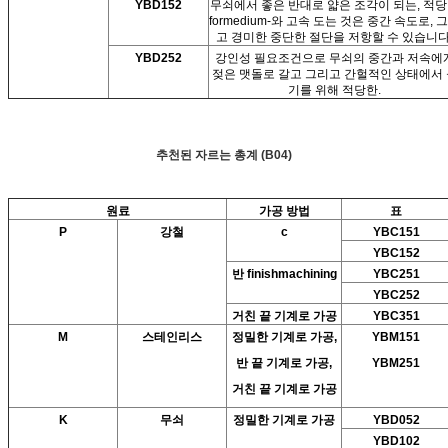
YBD152
무쇠에서 좋은 반대로 얇은 조각이 되는, 적
formedium-와 고속 도는 것은 중간 속도로, 
고 경미한 중단한 절단을 저항할 수 있습니다
YBD252
강인성 필요조건으로 무쇠의 중간과 저속에
젖은 맷돌로 갈고 그리고 간헐적인 상태에서 
기를 위해 적당한.
추천된 자르는 총계 (B04)
원료
가공 방법
표
P
강철
c
YBC151
YBC152
반 finishmachining
YBC251
YBC252
거친 끝 기계로 가공
YBC351
M
스테인리스
정밀한 기계로 가공,
YBM151
반 끝 기계로 가공,
YBM251
거친 끝 기계로 가공
K
무쇠
정밀한 기계로 가공
YBD052
YBD102