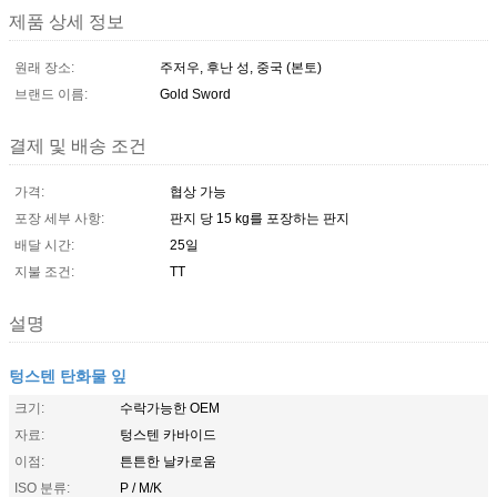
제품 상세 정보
원래 장소:
주저우, 후난 성, 중국 (본토)
브랜드 이름:
Gold Sword
결제 및 배송 조건
가격:
협상 가능
포장 세부 사항:
판지 당 15 kg를 포장하는 판지
배달 시간:
25일
지불 조건:
TT
설명
텅스텐 탄화물 잎
크기:
수락가능한 OEM
자료:
텅스텐 카바이드
이점:
튼튼한 날카로움
ISO 분류:
P / M/K