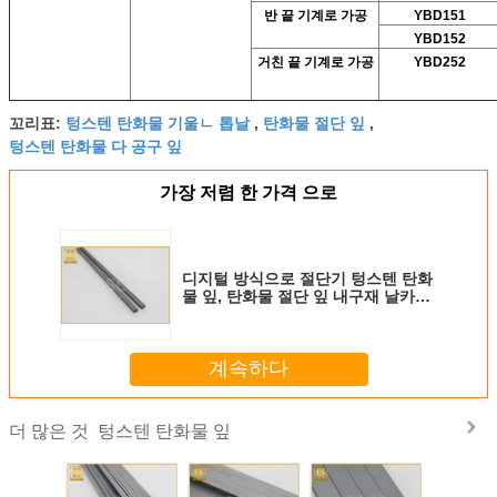
반 끝 기계로 가공
YBD151
YBD152
거친 끝 기계로 가공
YBD252
텅스텐 탄화물 기울ㄴ 톱날
탄화물 절단 잎
꼬리표:
,
,
텅스텐 탄화물 다 공구 잎
가장 저렴 한 가격 으로
디지털 방식으로 절단기 텅스텐 탄화
물 잎, 탄화물 절단 잎 내구재 날카로
움
계속하다
텅스텐 탄화물 잎
더 많은 것