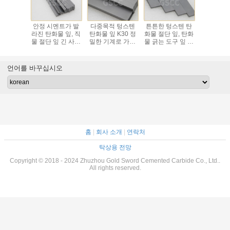
구 텅스텐
안정 시멘트가 발
다중목적 텅스텐
튼튼한 텅스텐 탄
비 전력 
물 잎
라진 탄화물 잎, 직
탄화물 잎 K30 정
화물 절단 잎, 탄화
텅스텐 탄
/K30 110
물 절단 잎 긴 사용
밀한 기계로 가공
물 긁는 도구 잎 내
락가능한
0 M/분
법 일생
200 - 500 M/최저
화학성
잎 O
속도
언어를 바꾸십시오
홈
|
회사 소개
|
연락처
탁상용 전망
Copyright © 2018 - 2024 Zhuzhou Gold Sword Cemented Carbide Co., Ltd..
All rights reserved.