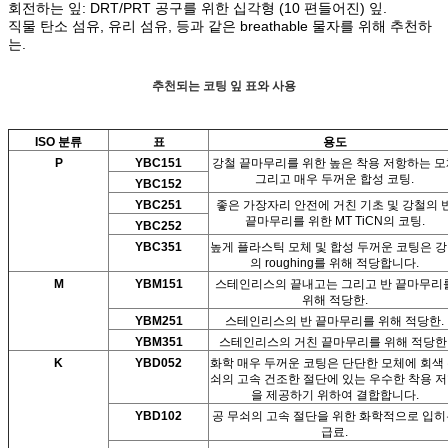
회전하는 잎: DRT/PRT 공구를 위한 십각형 (10 편들어진) 잎.
직물 탄소 섬유, 유리 섬유, 등과 같은 breathable 물자를 위해 추천하
는.
추천되는 코팅 잎 표와 사용
ISO 분류
표
용도
P
YBC151
강철 끝마무리를 위한 높은 착용 저항하는 모
그리고 매우 두꺼운 합성 코팅.
YBC152
YBC251
좋은 가장자리 안전에 거친 기초 및 강철의 
끝마무리를 위한 MT TiCN의 코팅.
YBC252
YBC351
높게 플라스틱 모체 및 합성 두꺼운 코팅은 
의 roughing를 위해 적당합니다.
M
YBM151
스테인리스의 끝내고는 그리고 반 끝마무리
위해 적당한.
YBM251
스테인리스의 반 끝마무리를 위해 적당한.
YBM351
스테인리스의 거친 끝마무리를 위해 적당한
K
YBD052
화학 매우 두꺼운 코팅은 단단한 모체에 회색
쇠의 고속 건조한 절단에 있는 우수한 착용 
을 제공하기 위하여 결합합니다.
YBD102
공 무쇠의 고속 절단을 위한 화학적으로 입히
급료.