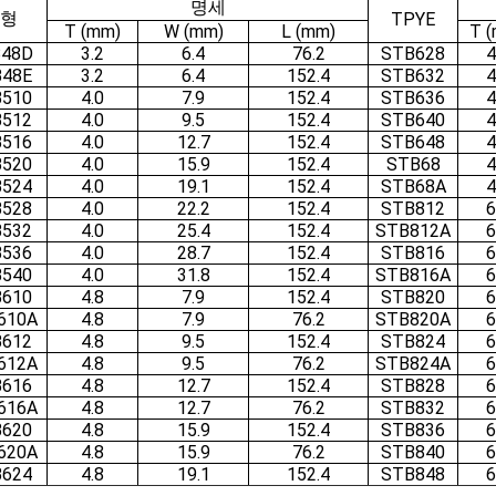
명세
형
TPYE
T (mm)
W (mm)
L (mm)
T 
48D
3.2
6.4
76.2
STB628
4
48E
3.2
6.4
152.4
STB632
4
510
4.0
7.9
152.4
STB636
4
512
4.0
9.5
152.4
STB640
4
516
4.0
12.7
152.4
STB648
4
520
4.0
15.9
152.4
STB68
4
524
4.0
19.1
152.4
STB68A
4
528
4.0
22.2
152.4
STB812
6
532
4.0
25.4
152.4
STB812A
6
536
4.0
28.7
152.4
STB816
6
540
4.0
31.8
152.4
STB816A
6
610
4.8
7.9
152.4
STB820
6
610A
4.8
7.9
76.2
STB820A
6
612
4.8
9.5
152.4
STB824
6
612A
4.8
9.5
76.2
STB824A
6
616
4.8
12.7
152.4
STB828
6
616A
4.8
12.7
76.2
STB832
6
620
4.8
15.9
152.4
STB836
6
620A
4.8
15.9
76.2
STB840
6
624
4.8
19.1
152.4
STB848
6