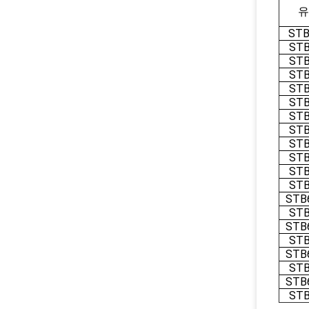
유
STB
STB
STB
STB
STB
STB
STB
STB
STB
STB
STB
STB
STB
STB
STB
STB
STB
STB
STB
STB