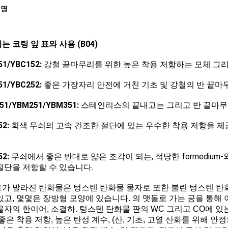
설명
는 코팅 잎 표와 사용 (B04)
51/YBC152:
강철 끝마무리를 위한 높은 착용 저항하는 모체 그리
51/YBC252:
좋은 가장자리 안전에 거친 기초 및 강철의 반 끝마무리
51/YBM251/YBM351:
스테인리스의 끝내고는 그리고 반 끝마무
52:
회색 무쇠의 고속 건조한 절단에 있는 우수한 착용 저항을 제
52:
무쇠에서 좋은 반대로 얇은 조각이 되는, 적당한 formedium
절단을 저항할 수 있습니다.
가 발라진 탄화물은 텅스텐
탄화물 물자로 또한 불린 텅스텐 탄화
있고, 몇몇은 장방형 모양에 있습니다. 의 맷돌로 가는 공을 통해
물자의 한이어, 소결하. 텅스텐 탄화물 판의 WC 그리고 CO에 있
 좋은 착용 저항, 높은 탄성 계수, (산, 기초, 고열 산화를 위해 안