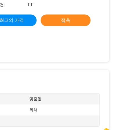
건:
TT
최고의 가격
접촉
맞춤형
회색