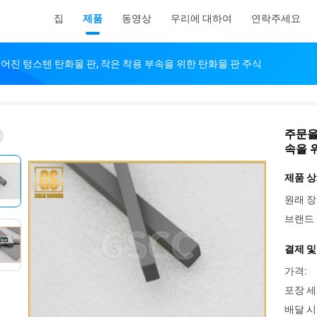
집
제품
동영상
우리에 대하여
연락주세요
어진 텅스텐 탄화물 판, 작은 착용 부속을 위한 탄화물 판 주식
주문을
속을 
제품 상
원래 장
브랜드 
결제 및
가격:
포장 세
배달 시