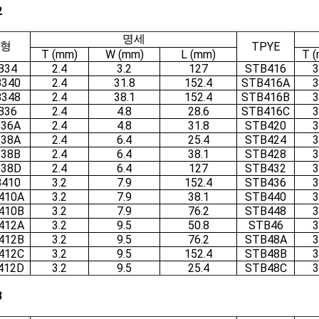
2
명세
형
TPYE
T (mm)
W (mm)
L (mm)
T 
B34
2.4
3.2
127
STB416
3
340
2.4
31.8
152.4
STB416A
3
348
2.4
38.1
152.4
STB416B
3
B36
2.4
4.8
28.6
STB416C
3
36A
2.4
4.8
31.8
STB420
3
38A
2.4
6.4
25.4
STB424
3
38B
2.4
6.4
38.1
STB428
3
38D
2.4
6.4
127
STB432
3
410
3.2
7.9
152.4
STB436
3
410A
3.2
7.9
38.1
STB440
3
410B
3.2
7.9
76.2
STB448
3
412A
3.2
9.5
50.8
STB46
3
412B
3.2
9.5
76.2
STB48A
3
412C
3.2
9.5
152.4
STB48B
3
412D
3.2
9.5
25.4
STB48C
3
3