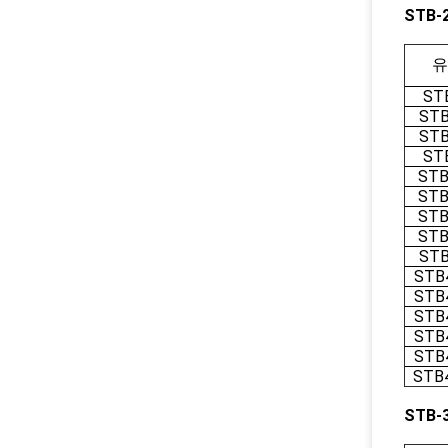
STB-
유
ST
STB
STB
ST
STB
STB
STB
STB
STB
STB
STB
STB
STB
STB
STB
STB-