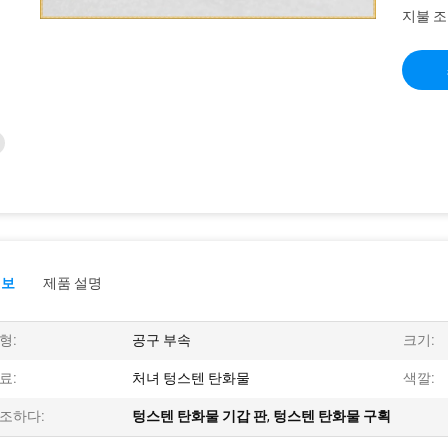
지불 조
정보
제품 설명
형:
공구 부속
크기:
료:
처녀 텅스텐 탄화물
색깔:
조하다:
텅스텐 탄화물 기갑 판
,
텅스텐 탄화물 구획