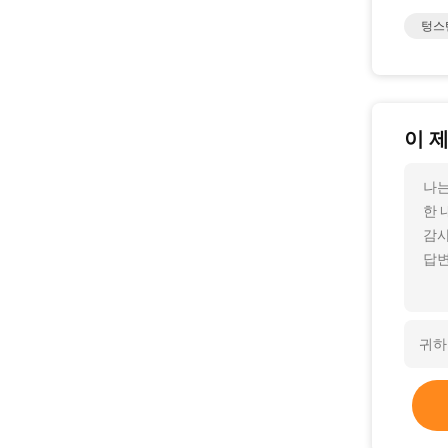
텅스
이 
나는
한 
감사
답변