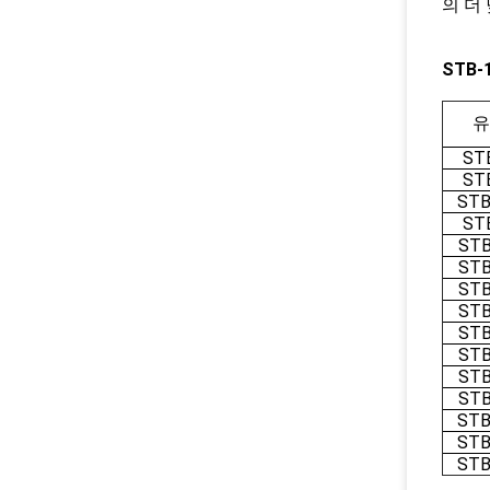
의 더
STB-
유
ST
ST
STB
ST
STB
STB
STB
STB
STB
STB
STB
STB
STB
STB
STB