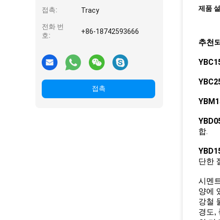
제품 
접촉:
Tracy
전화 번
+86-18742593666
호:
추천되
YBC1
YBC2
접촉
YBM1
YBD0
합.
YBD1
단한 
시멘트
양에 
강철 
경도,