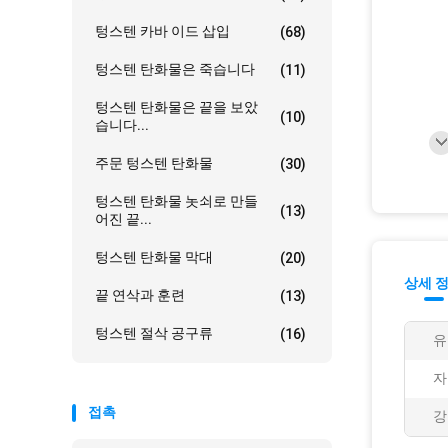
텅스텐 카바 이드 삽입
(68)
텅스텐 탄화물은 죽습니다
(11)
텅스텐 탄화물은 끝을 보았
(10)
습니다...
주문 텅스텐 탄화물
(30)
텅스텐 탄화물 놋쇠로 만들
(13)
어진 끝...
텅스텐 탄화물 막대
(20)
상세 
끝 연삭과 훈련
(13)
텅스텐 절삭 공구류
(16)
유
자
접촉
강