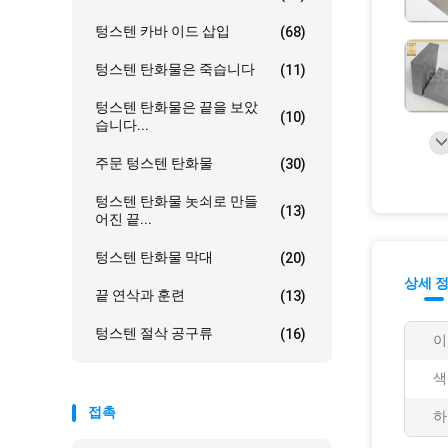
텅스텐 카바 이드 삽입
(68)
텅스텐 탄화물은 죽습니다
(11)
텅스텐 탄화물은 끝을 보았
(10)
습니다...
주문 텅스텐 탄화물
(30)
텅스텐 탄화물 놋쇠로 만들
(13)
어진 끝...
텅스텐 탄화물 막대
(20)
상세 
끝 연삭과 훈련
(13)
텅스텐 절삭 공구류
(16)
이
색
접촉
하