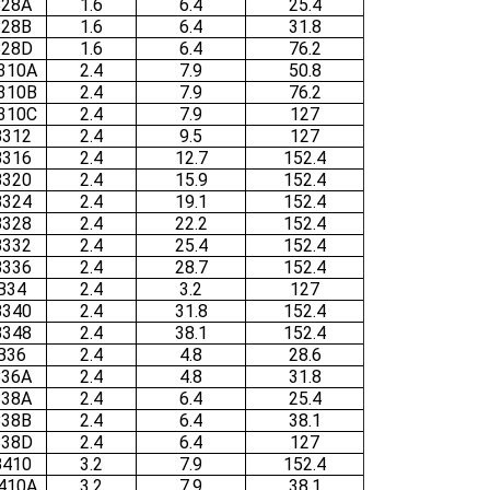
28A
1.6
6.4
25.4
28B
1.6
6.4
31.8
28D
1.6
6.4
76.2
310A
2.4
7.9
50.8
310B
2.4
7.9
76.2
310C
2.4
7.9
127
312
2.4
9.5
127
316
2.4
12.7
152.4
320
2.4
15.9
152.4
324
2.4
19.1
152.4
328
2.4
22.2
152.4
332
2.4
25.4
152.4
336
2.4
28.7
152.4
B34
2.4
3.2
127
340
2.4
31.8
152.4
348
2.4
38.1
152.4
B36
2.4
4.8
28.6
36A
2.4
4.8
31.8
38A
2.4
6.4
25.4
38B
2.4
6.4
38.1
38D
2.4
6.4
127
410
3.2
7.9
152.4
410A
3.2
7.9
38.1