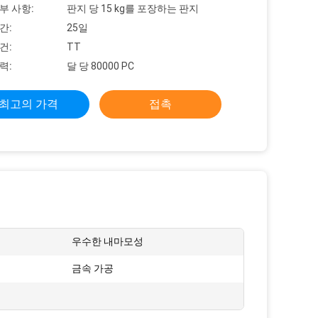
부 사항:
판지 당 15 kg를 포장하는 판지
간:
25일
건:
TT
력:
달 당 80000 PC
최고의 가격
접촉
우수한 내마모성
:
금속 가공