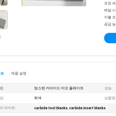
포장 세
배달 시
지불 조
공급 능
정보
제품 설명
름:
텅스텐 카바이드 마모 플레이트
성능:
상:
회색
상품명
이 라이트:
carbide tool blanks
,
carbide insert blanks