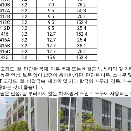
410B
3.2
7.9
76.2
412A
3.2
9.5
50.8
412B
3.2
9.5
76.2
412C
3.2
9.5
152.4
412D
3.2
9.5
25.4
416
3.2
12.7
152.4
416A
3.2
12.7
25.4
416B
3.2
12.7
38.1
416C
3.2
12.7
76.2
420
3.2
15.9
152.4
0 고경도, 철, 단단한 목재, 마른 목재 또는 비철금속, 세라믹 및
0 높은 인성, 보온 없이 납땜이 용이함.자단, 단단한 나무, 소나무
0T 고경도, 철, 비철금속, 세라믹 및 기타 합금의 마무리, 경목, 
용하는 것이 좋습니다.
0 높은 인성, 잘 부러지지 않는 치아.핑거 조인트 도구에 사용되는 