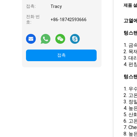
제품 
접촉:
Tracy
전화 번
+86-18742593666
고열에
호:
텅스텐
1. 
2. 
접촉
3. 
4. 
텅스텐
1. 우
2. 
3. 
4. 높
5. 
6. 
7. C
8. 높