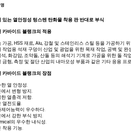
설명
 있는 열안정성 텅스텐 탄화물 착용 판 반대로 부식
 카바이드 블랭크의 적용
금속 가공, HSS 재료, Alu, 강철 및 스테인리스 스틸 등을 가공하
목재 작업용 석재 구덩이 산업 및 광업을 위한 목재 작업, 공백 및
대리석, 화강암, 조약돌, 산돌 등의 쇄석기 기계로 가공을 위한 돌 작
펀칭 금형, 측정 및 절단 산업의 내마모성 부품과 같은 기타 응용 프
 카바이드 블랭크의 장점
수한 열 안정성.
고온에서 변형 방지.
정밀한 열충격 저항.
은 열전도율.
산화제어능력이 우수하다.
고온에서 강한 부식 방지.
hemical의 우수한 내식성.
은 착용 기능.