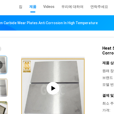
집
제품
Videos
우리에 대하여
연락주세요
en Carbide Wear Plates Anti Corrosion In High Temperature
Heat 
Corro
제품 상
원래 장
브랜드 
모델 번
결제 및
최소 주
가격: